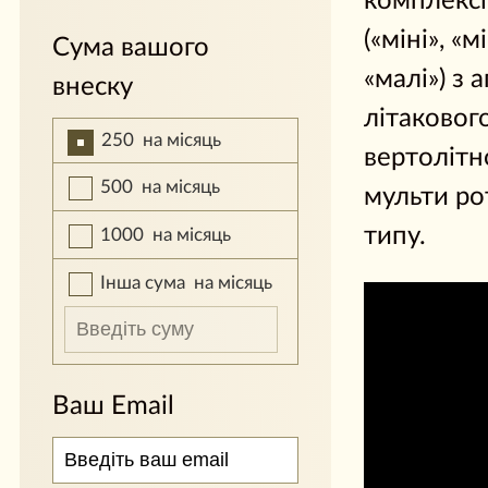
комплексів
(«міні», «м
Сума вашого
«малі») з 
внеску
літакового
250
на місяць
вертолітн
500
на місяць
мульти ро
типу.
1000
на місяць
Інша сума
на місяць
Ваш Email