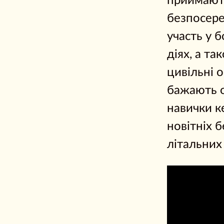
приймают
безпосер
участь у 
діях, а та
цивільні о
бажають о
навички к
новітніх 
літальних 