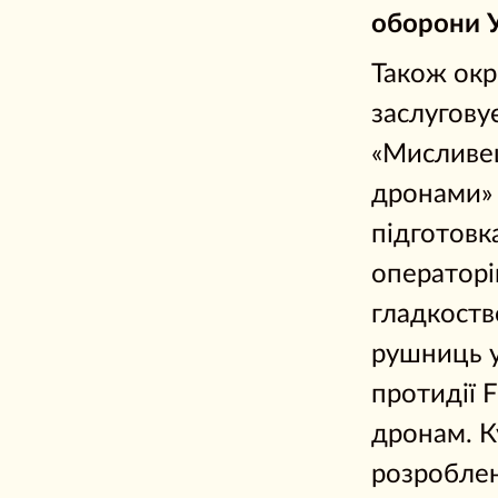
оборони У
Також окр
заслугову
«Мисливе
дронами»
підготовк
операторі
гладкост
рушниць у
протидії 
дронам. К
розробле