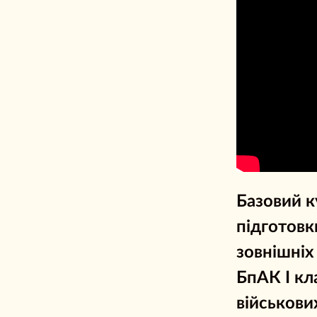
Базовий к
підготовк
зовнішніх
БпАК І кл
військових