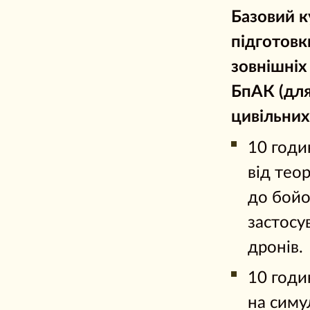
Базовий к
підготовк
зовнішніх
БпАК (дл
цивільних
10 годи
від теор
до бойо
застосу
дронів.
10 годи
на симу