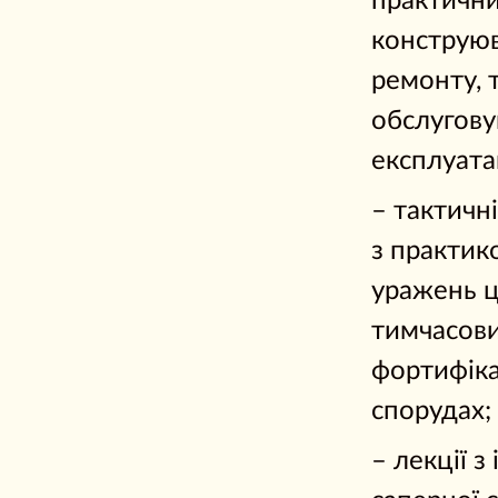
практични
конструюв
ремонту, 
обслугову
експлуата
– тактичні
з практик
уражень ц
тимчасов
фортифік
спорудах;
– лекції з