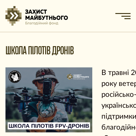
ШКОЛА ПІЛОТІВ ДРОНІВ
В травні 
року вете
російсько
українсько
підтримк
благодійн