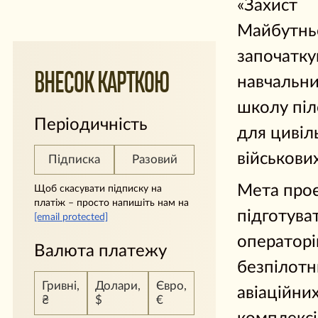
«Захист
Майбутнь
започатку
ВНЕСОК КАРТКОЮ
навчальни
школу піл
Періодичність
для цивіл
військових
Підписка
Разовий
Мета про
Щоб скасувати підписку на
платіж – просто напишіть нам на
підготува
[email protected]
операторі
Валюта платежу
безпілотн
Гривні,
Долари,
Євро,
авіаційни
₴
$
€