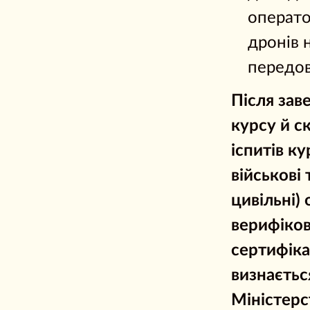
операт
дронів 
передов
Після за
курсу й
с
іспитів ку
військові 
цивільні)
верифіко
сертифіка
визнаєтьс
Міністер