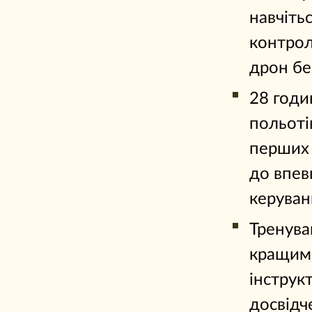
навчіть
контро
дрон бе
28 годи
польоті
перших 
до впев
керуван
Тренува
кращим
інструк
досвід