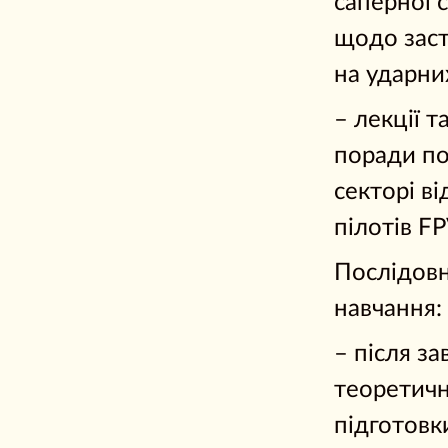
саперної 
щодо зас
на ударни
– лекції т
поради по
секторі в
пілотів FP
Послідовн
навчання:
– після з
теоретичн
підготовк