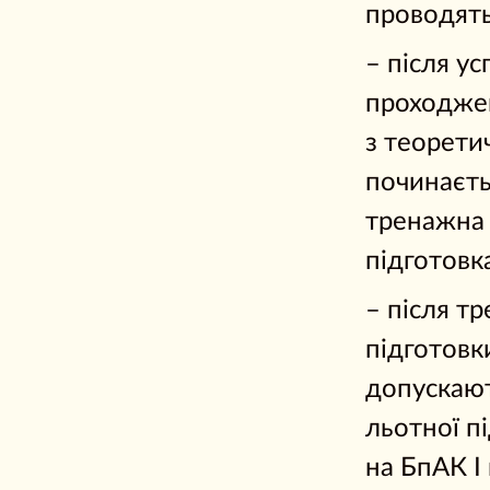
проводять
– після у
проходжен
з теорети
починаєть
тренажна
підготовк
– після т
підготовк
допускаю
льотної п
на БпАК І 