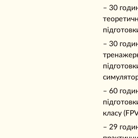
– 30 годи
теоретичн
підготовк
– 30 годи
тренажер
підготовк
симулятор
– 60 годи
підготовк
класу (FP
– 29 годи