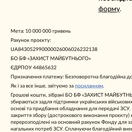
форму
.
Мета: 10 000 000 гривень
Рахунок проєкту:
UA843052990000026006026232138
БО БФ «ЗАХИСТ МАЙБУТНЬОГО»
ЄДРПОУ 44865632
Призначення платежу: Безповоротна благодійна д
Як і за все інше, звітуємо за
посиланням
.
Грошові кошти, зібрані БО БФ «ЗАХИСТ МАЙБУТН
збираються задля підтримки українських військових
основі та придбання обладнання для передачі ЗСУ. 
закриття збору (дострокового виконання проєкту)
перерозподілені на основний рахунок Фонду для з
нагальних потреб ЗСУ. Сплачуючи благодійний вне