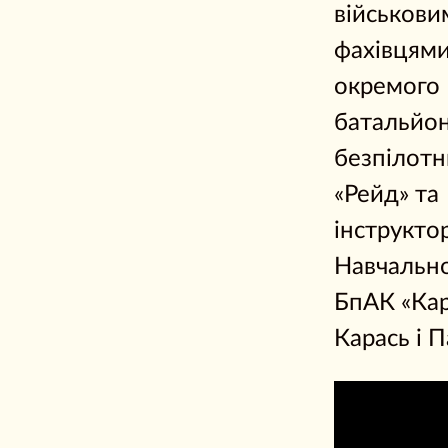
військови
фахівцями
окремого
батальйо
безпілотн
«Рейд» та
інструкто
Навчальн
БпАК «Кар
Карась і 