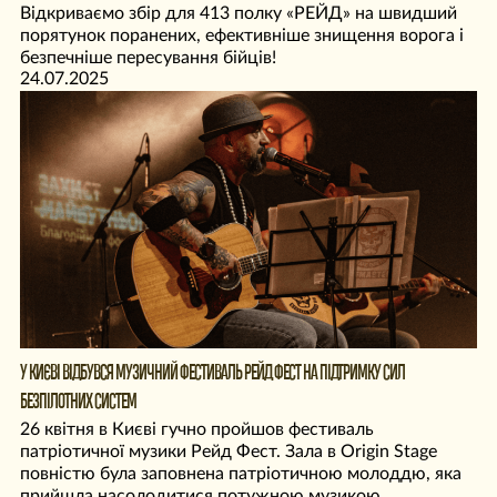
Відкриваємо збір для 413 полку «РЕЙД» на швидший
порятунок поранених, ефективніше знищення ворога і
безпечніше пересування бійців!
24.07.2025
У КИЄВІ ВІДБУВСЯ МУЗИЧНИЙ ФЕСТИВАЛЬ РЕЙД ФЕСТ НА ПІДТРИМКУ СИЛ
БЕЗПІЛОТНИХ СИСТЕМ
26 квітня в Києві гучно пройшов фестиваль
патріотичної музики Рейд Фест. Зала в Origin Stage
повністю була заповнена патріотичною молоддю, яка
прийшла насолодитися потужною музикою.