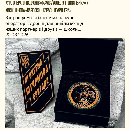
КУРС ОПЕРАТОРІВ ДРОНІВ «MAVIC / AUTEL ДЛЯ ЦИВІЛЬНИХ» У
КИЄВІ! ШКОЛА «КАРЛССОН, КАРАСЬ І ПАРТНЕРИ»
Запрошуємо всіх охочих на курс
операторів дронів для цивільних від
наших партнерів і друзів — школи
20.03.2026
«Карлссон, Карась і Партнери»