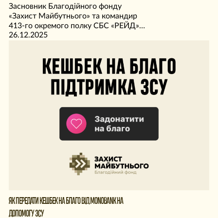
Засновник Благодійного фонду
«Захист Майбутнього» та командир
413-го окремого полку СБС «РЕЙД»
26.12.2025
Євген Карась удостоєний найвищою
військовою державною нагородою
України – «Хрест бойових заслуг»!
ЯК ПЕРЕДАТИ КЕШБЕК НА БЛАГО ВІД MONOBANK НА
ДОПОМОГУ ЗСУ