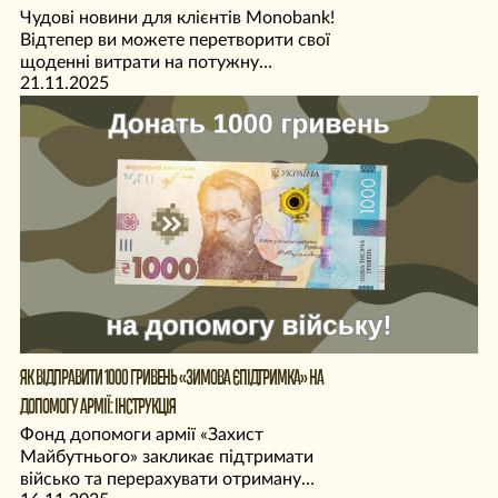
Чудові новини для клієнтів Monobank!
Відтепер ви можете перетворити свої
щоденні витрати на потужну
21.11.2025
підтримку Збройних Сил України,
передаючи накопичений кешбек на
благо на допомогу військовим!
ЯК ВІДПРАВИТИ 1000 ГРИВЕНЬ «ЗИМОВА ЄПІДТРИМКА» НА
ДОПОМОГУ АРМІЇ: ІНСТРУКЦІЯ
Фонд допомоги армії «Захист
Майбутнього» закликає підтримати
військо та перерахувати отриману