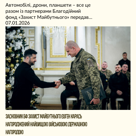
Автомобілі, дрони, планшети – все це
разом із партнерами Благодійний
фонд «Захист Майбутнього» передав
07.01.2026
бійцям 413-го полку «РЕЙД» у 2025
році.
ЗАСНОВНИК БФ ЗАХИСТ МАЙБУТНЬОГО ЄВГЕН КАРАСЬ
НАГОРОДЖЕНИЙ НАЙВИЩОЮ ВІЙСЬКОВОЮ ДЕРЖАВНОЮ
НАГОРОДОЮ