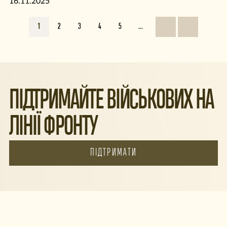
16.11.2025
1000 гривень на потреби Сил оборони
України!
1
2
3
4
5
...
ПІДТРИМАЙТЕ ВІЙСЬКОВИХ НА
ЛІНІЇ ФРОНТУ
ПІДТРИМАТИ