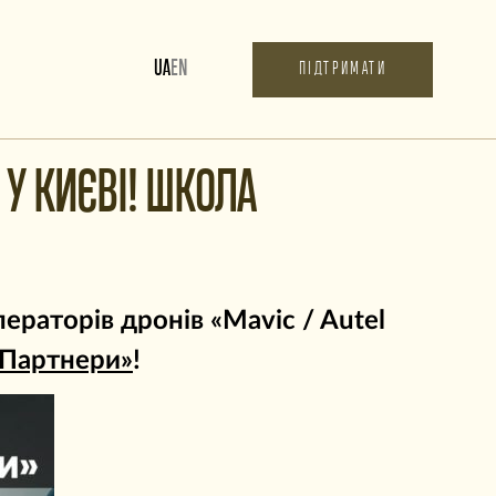
UA
EN
ПІДТРИМАТИ
 У КИЄВІ! ШКОЛА
ераторів дронів «Mavic / Autel
 Партнери»
!