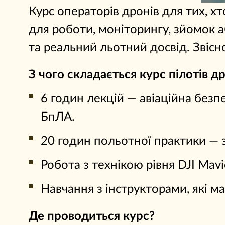
Курс операторів дронів для тих, 
для роботи, моніторингу, зйомок а
та реальний льотний досвід. Звісн
З чого складається курс пілотів др
6 годин лекцій — авіаційна без
БпЛА.
20 годин польотної практики — зл
Робота з технікою рівня DJI Mavic
Навчання з інструкторами, які м
Де проводиться курс?