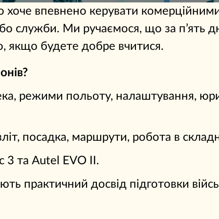
хто хоче впевнено керувати комерційним
бо служби. Ми ручаємося, що за п’ять д
о, якщо будете добре вчитися.
онів?
пека, режими польоту, налаштування, юр
іт, посадка, маршрути, робота в складни
 3 та Autel EVO II.
ають практичний досвід підготовки війс