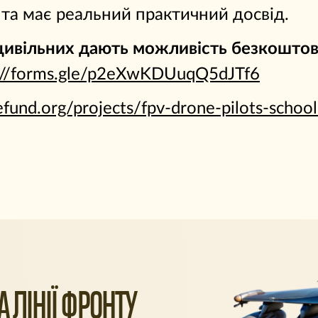
 та має реальний практичний досвід.
цивільних дають можливість безкоштовн
s://forms.gle/p2eXwKDUuqQ5dJTf6
efund.org/projects/fpv-drone-pilots-school
 ЛІНІЇ ФРОНТУ