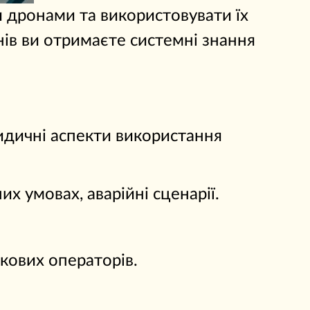
и дронами та використовувати їх
нів ви отримаєте системні знання
идичні аспекти використання
х умовах, аварійні сценарії.
ькових операторів.