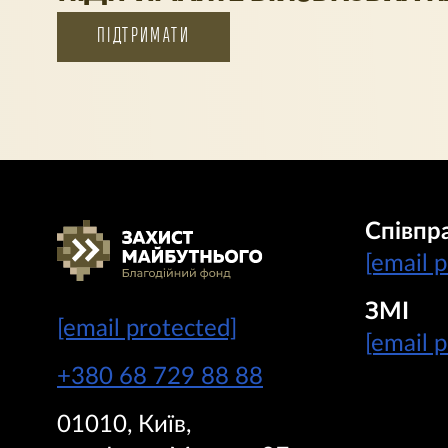
ПІДТРИМАТИ
Співпр
[email 
ЗМІ
[email protected]
[email 
+380 68 729 88 88
01010, Київ,