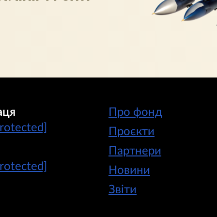
аця
Про фонд
protected]
Проєкти
Партнери
protected]
Новини
Звіти