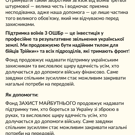
Отримувати такий зворотний зв’язок від воїнів Третьої
штурмової — велика честь і водночас приємна
несподіванка, адже наша допомога — це лише частина
того великого обов’язку, який ми відчуваємо перед
захисниками.
Підтримка воїнів 3 ОШБр — це інвестиція у
професійне та результативне звільнення української
землі. Ми продовжуємо бути надійним тилом для
бійців Трійки«» та всіх підрозділів, які тримають фронт
!
Фонд продовжує надавати підтримку українським
захисникам та висловлює щиру вдячність усім, хто
долучається до допомоги війську фінансово. Саме
завдяки спільним зусиллям стає можливим закривати
нагальні потреби на передовій.
Як допомогти:
Фонд ЗАХИСТ МАЙБУТНЬОГО продовжує надавати
підтримку тим, хто бореться за Україну зі зброєю в
руках, та висловлює щиру вдячність усім, хто
долучається до допомоги війську. Саме завдяки
спільним зусиллям стає можливим закривати нагальні
потреби на передовій.