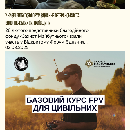
У КИЄВІ ВІДБУВСЯ ФОРУМ ЄДНАННЯ ВЕТЕРАНСЬКИХ ТА
ВОЛОНТЕРСЬКИХ СИЛ КИЇВЩИНИ
28 лютого представники благодійного
фонду «Захист Майбутнього» взяли
участь у Відкритому Форум Єднання
03.03.2025
Ветеранських та Волонтерських Сил
Київщини, що проходив у Києві.