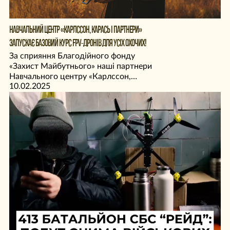
НАВЧАЛЬНИЙ ЦЕНТР «КАРЛССОН, КАРАСЬ І ПАРТНЕРИ»
ЗАПУСКАЄ БАЗОВИЙ КУРС FPV-ДРОНІВ ДЛЯ УСІХ ОХОЧИХ!
За сприяння Благодійного фонду
«Захист Майбутнього» наші партнери
Навчального центру «Карлссон,
10.02.2025
Карась і Партнери» відкрили запис на
базовий курс FPV для цивільних.