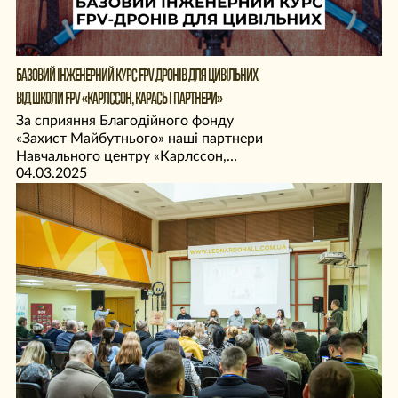
БАЗОВИЙ ІНЖЕНЕРНИЙ КУРС FPV ДРОНІВ ДЛЯ ЦИВІЛЬНИХ
ВІД ШКОЛИ FPV «КАРЛССОН, КАРАСЬ І ПАРТНЕРИ»
За сприяння Благодійного фонду
«Захист Майбутнього» наші партнери
Навчального центру «Карлссон,
04.03.2025
Карась і Партнери» відкрили запис на
базовий інженерний курс FPV для
цивільних.