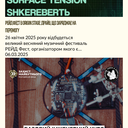
РЕЙД ФЕСТ В ORIGIN STAGE: ДРАЙВ, ЩО ЗАРЯДЖАЄ НА
ПЕРЕМОГУ
26 квітня 2025 року відбудеться
великий весняний музичний фестиваль
РЕЙД Фест, організатором якого є
06.03.2025
Благодійний фонд «Захист
Майбутнього» разом з партнерами
«SvaStone» та M-Tac.