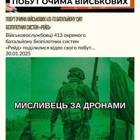
ПОБУТ ОЧИМА ВІЙСЬКОВИХ 413-ГО БАТАЛЬЙОНУ СИЛ
БЕЗПІЛОТНИХ СИСТЕМ «РЕЙД»
Військовослужбовці 413 окремого
батальйону безпілотних систем
«Рейд» поділилися відео свого побуту
30.01.2025
і роботи.