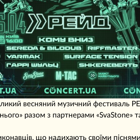
великий весняний музичний фестиваль РЕ
ього» разом з партнерами «SvaStone» та
виконавців, що надихають своїми пісням