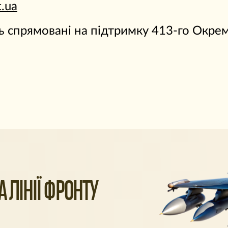
t.ua
уть спрямовані на підтримку 413-го Окр
 ЛІНІЇ ФРОНТУ