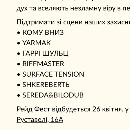
дух та вселяють незламну віру в п
Підтримати зі сцени наших захисни
• КОМУ ВНИЗ
• YARMAК
• ГАРРІ ШУЛЬЦ
• RIFFMASTER
• SURFACE TENSION
• SHKEREBERTЬ
• SEREDA&BILODUB
Рейд Фест відбудеться 26 квітня, 
Руставелі, 16А