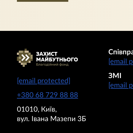
Співпр
[email 
ЗМІ
[email protected]
[email 
+380 68 729 88 88
01010, Київ,
вул. Івана Мазепи 3Б