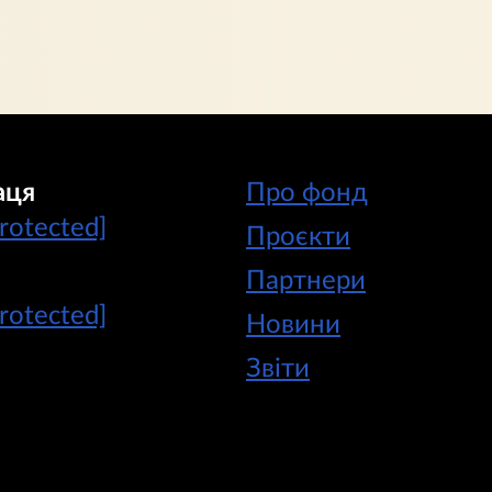
аця
Про фонд
protected]
Проєкти
Партнери
protected]
Новини
Звіти