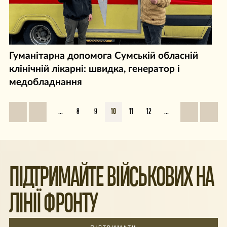
Гуманітарна допомога Сумській обласній
клінічній лікарні: швидка, генератор і
медобладнання
...
8
9
10
11
12
...
ПІДТРИМАЙТЕ ВІЙСЬКОВИХ НА
ЛІНІЇ ФРОНТУ