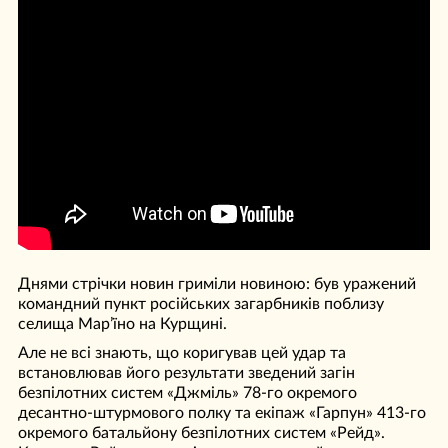
Днями стрічки новин гриміли новиною: був уражений
командний пункт російських загарбників поблизу
селища Мар’їно на Курщині.
Але не всі знають, що коригував цей удар та
встановлював його результати зведений загін
безпілотних систем «Джміль» 78-го окремого
десантно-штурмового полку та екіпаж «Гарпун» 413-го
окремого батальйону безпілотних систем «Рейд».