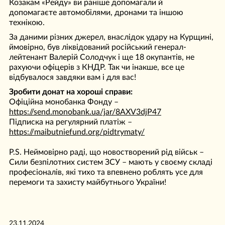
Козакам «Рейду» ви раніше допомагали й
допомагаєте автомобілями, дронами та іншою
технікою.
За даними різних джерел, внаслідок удару на Курщині,
ймовірно, був ліквідований російський генерал-
лейтенант Валерій Солодчук і ще 18 окупантів, не
рахуючи офіцерів з КНДР. Так чи інакше, все це
відбувалося завдяки вам і для вас!
Зробити донат на хороші справи:
Офіційна монобанка Фонду –
https://send.monobank.ua/jar/8AXV3djP47
Підписка на регулярний платіж –
https://maibutniefund.org/pidtrymaty/
P.S. Неймовірно раді, що новостворений рід військ –
Сили безпілотних систем ЗСУ – мають у своєму складі
професіоналів, які тихо та впевнено роблять усе для
перемоги та захисту майбутнього України!
23.11.2024