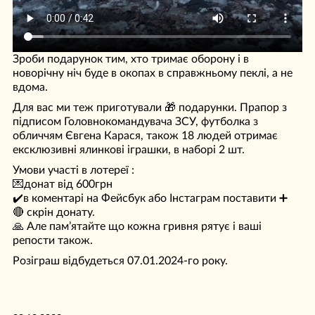
Зроби подарунок тим, хто тримає оборону і в
новорічну ніч буде в окопах в справжньому пеклі, а не
вдома.
Для вас ми теж приготували 🎁 подарунки. Прапор з
підписом Головнокомандувача ЗСУ, футболка з
обличчям Євгена Карася, також 18 людей отримає
ексклюзивні ялинкові іграшки, в наборі 2 шт.
Умови участі в лотереї :
💌донат від 600грн
✔️в коментарі на Фейсбук або Інстаграм поставити ➕
🔴 скрін донату.
🙏 Але памʼятайте що кожна гривня рятує і ваші
репости також.
Розіграш відбудеться 07.01.2024-го року.