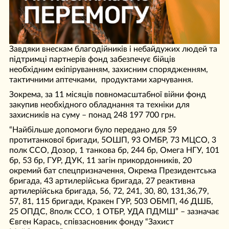
Завдяки внескам благодійників і небайдужих людей та
підтримці партнерів фонд забезпечує бійців
необхідним екіпіруванням, захисним спорядженням,
тактичними аптечками, продуктами харчування.
Зокрема, за 11 місяців повномасштабної війни фонд
закупив необхідного обладнання та техніки для
захисників на суму – понад 248 197 700 грн.
“Найбільше допомоги було передано для 59
протитанкової бригади, 5ОШП, 93 ОМБР, 73 МЦСО, 3
полк ССО, Дозор, 1 танкова бр, 244 бр, Омега НГУ, 101
бр, 53 бр, ГУР, ДУК, 11 загін прикордонників, 20
окремий бат спецпризначення, Окрема Президентська
бригада, 43 артилерійська бригада, 27 реактивна
артилерійська бригада, 56, 72, 241, 30, 80, 131,36,79,
57, 81, 115 бригади, Кракен ГУР, 503 ОБМП, 46 ДШБ,
25 ОПДС, 8полк ССО, 1 ОТБР, УДА ПДМШ” – зазначає
Євген Карась, співзасновник фонду “Захист