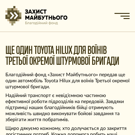
ЩЕ ОДИН TOYOTA HILUX ДЛЯ ВОЇНІВ
ТРЕТЬОЇ ОКРЕМОЇ ШТУРМОВОЇ БРИГАДИ
Благодійний фонд «Захист Майбутнього» передав ще
один автомобіль Toyota Hilux для воїнів Третьої окремої
штурмової бригади.
Надійний транспорт є невід’ємною частиною
ефективної роботи підрозділів на передовій. Завдяки
підтримці наших благодійників бійці отримують
можливість швидко виконувати бойові завдання та
зберігати життя побратимів.
Щиро дякуємо кожному, хто долучається до закриття
логістичних потреб. Кожна допомога робить наші