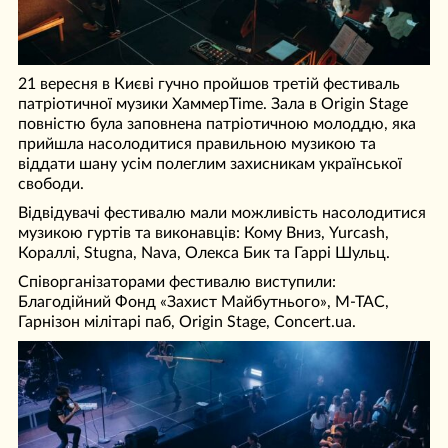
21 вересня в Києві гучно пройшов третій фестиваль
патріотичної музики ХаммерTime. Зала в Origin Stage
повністю була заповнена патріотичною молоддю, яка
прийшла насолодитися правильною музикою та
віддати шану усім полеглим захисникам української
свободи.
Відвідувачі фестивалю мали можливість насолодитися
музикою гуртів та виконавців: Кому Вниз, Yurcash,
Кораллі, Stugna, Nava, Олекса Бик та Гаррі Шульц.
Співорганізаторами фестивалю виступили:
Благодійний Фонд «Захист Майбутнього», M-TAC,
Гарнізон мілітарі паб, Origin Stage, Concert.ua.