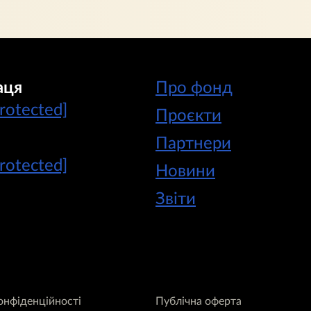
аця
Про фонд
protected]
Проєкти
Партнери
protected]
Новини
Звіти
онфіденційності
Публічна оферта