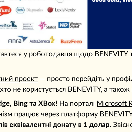
автеся у роботодавця щодо BENEVITY 
тний проект
— просто перейдіть у профі
 хто не користується BENEVITY, а також 
ge, Bing та XBox!
На порталі
Mіcrosoft 
нізм працює через платформу BENEVITY, 
ів еквівалентні донату в 1 долар.
Звісн