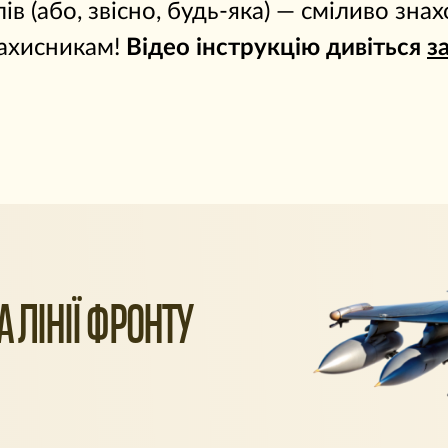
лів (або, звісно, будь-яка) — сміливо зн
ахисникам!
Відео інструкцію дивіться
з
 ЛІНІЇ ФРОНТУ