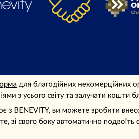
орма
для благодійних некомерційних ор
ями з усього світу та залучати кошти бл
 з BENEVITY, ви можете зробити внесо
юєте, зі свого боку автоматично подвоїт