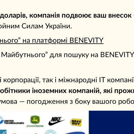
 доларів, компанія подвоює ваш внесок
ойним Силам України.
нього” на платформі BENEVITY
т Майбутнього” для пошуку на BENEVIT
корпорації, так і міжнародні ІТ компані
робітники іноземних компаній, які прож
умова — погодження з боку вашого роб