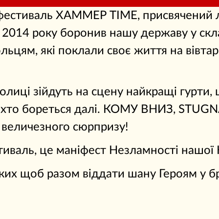
фестиваль ХАММЕР TIME, присвячений л
 2014 року боронив нашу державу у скла
ьцям, які поклали своє життя на вівтар
олиці зійдуть на сцену найкращі гурти, 
, хто бореться далі. КОМУ ВНИЗ, STUGNA
і величезного сюрпризу!
валь, це маніфест Незламності нашої Н
ких щоб разом віддати шану Героям у б