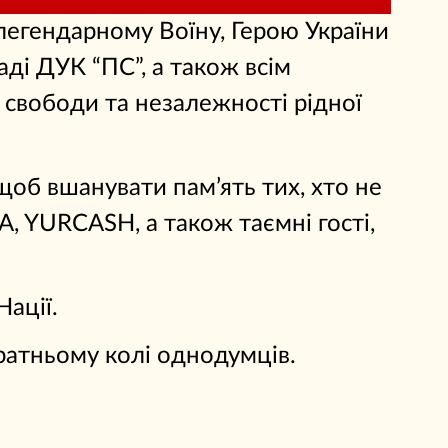
егендарному Воїну, Герою України
ді ДУК “ПС”, а також всім
 свободи та незалежності рідної
щоб вшанувати пам’ять тих, хто не
, YURCASH, а також таємні гості,
ації.
ратньому колі однодумців.