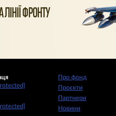
 ЛІНІЇ ФРОНТУ
аця
Про фонд
protected]
Проєкти
Партнери
protected]
Новини