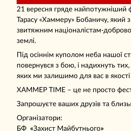
21 вересня гряде найпотужніший 
Тарасу «Хаммеру» Бобаничу, який з
звитяжним націоналістам-добровол
землі.
Під осіннім куполом неба нашої ст
повернувся з бою, і надихнуть тих
яких ми залишимо для вас в якост
ХАММЕР TIME – це не просто фести
Запрошуєте ваших друзів та близь
Організатори:
БФ
«
Захист Майбутнього
»