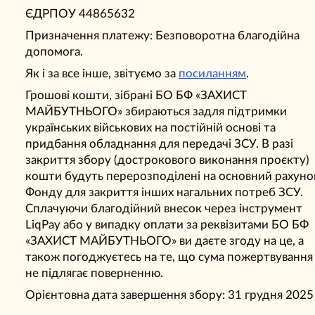
ЄДРПОУ 44865632
Призначення платежу: Безповоротна благодійна
допомога.
Як і за все інше, звітуємо за
посиланням
.
Грошові кошти, зібрані БО БФ «ЗАХИСТ
МАЙБУТНЬОГО» збираються задля підтримки
українських військових на постійній основі та
придбання обладнання для передачі ЗСУ. В разі
закриття збору (дострокового виконання проєкту)
кошти будуть перерозподілені на основний рахуно
Фонду для закриття інших нагальних потреб ЗСУ.
Сплачуючи благодійний внесок через інструмент
LiqPay або у випадку оплати за реквізитами БО БФ
«ЗАХИСТ МАЙБУТНЬОГО» ви даєте згоду на це, а
також погоджуєтесь на те, що сума пожертвування
не підлягає поверненню.
Орієнтовна дата завершення збору: 31 грудня 2025 