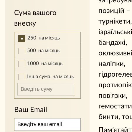
затребува
позицій –
Сума вашого
турнікети,
внеску
ізраїльськ
250
на місяць
бандажі,
500
на місяць
оклюзивн
наліпки,
1000
на місяць
гідрогелев
Інша сума
на місяць
протиопік
пов’язки,
гемостати
Ваш Email
бинти, то
Пам’ятайт